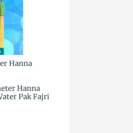
a
ter Hanna
meter Hanna
ater Pak Fajri