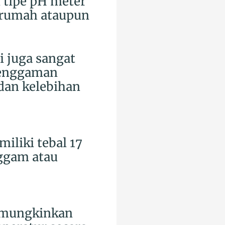
 tipe pH meter
 rumah ataupun
i juga sangat
genggaman
 dan kelebihan
liki tebal 17
ggam atau
memungkinkan