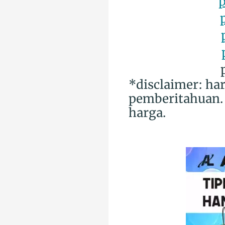
p
*disclaimer: ha
pemberitahuan. 
harga.