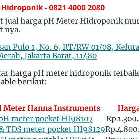
Hidroponik - 0821 4000 2080
t jual harga pH Meter Hidroponik mur
t nya.
an Pulo 1, No. 6, RT/RW 01/08, Kelur
erah, Jakarta Barat, 11480
aftar harga pH meter hidroponik terba
able berikut:
 Meter Hanna Instruments
Harg
pH meter pocket HI98107
Rp.1.300
& TDS meter pocket HI98129
Rp.4.800