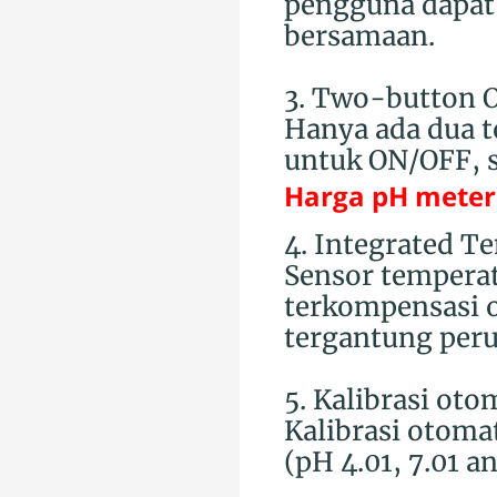
pengguna dapat 
bersamaan.
3. Two-button 
Hanya ada dua 
untuk ON/OFF, s
Harga pH meter 
4. Integrated T
Sensor tempera
terkompensasi o
tergantung per
5. Kalibrasi oto
Kalibrasi otoma
(pH 4.01, 7.01 an