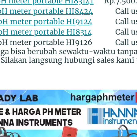
H meter portable HI83141
Rp.7.500
pH meter portable HI8424
Call u
pH meter portable HI9124
Call u
pH meter portable HI8314
Call u
pH meter portable HI9126
Call u
rga bisa berubah sewaktu-waktu tanp
Silakan langsung hubungi sales kami 