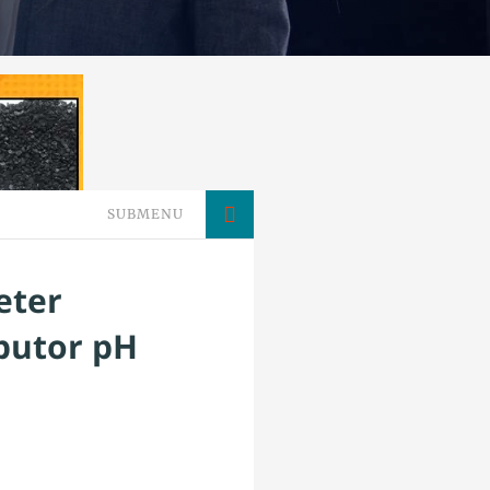
SUBMENU
eter
ibutor pH