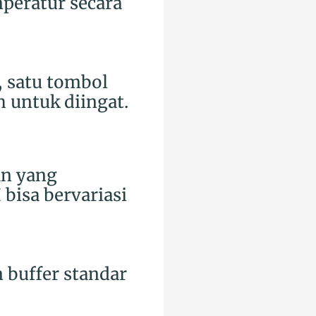
mperatur secara
 satu tombol
h untuk diingat.
an yang
bisa bervariasi
 buffer standar