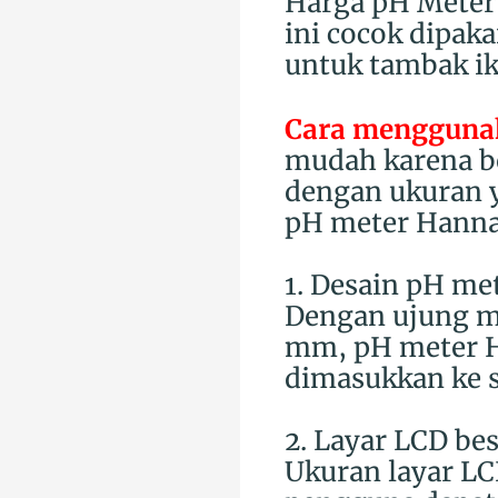
Harga pH Meter
ini cocok dipaka
untuk tambak ik
Cara mengguna
mudah karena b
dengan ukuran ya
pH meter Hanna
1. Desain pH me
Dengan ujung me
mm, pH meter Ha
dimasukkan ke s
2. Layar LCD be
Ukuran layar L