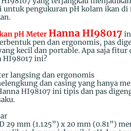
 HI98107 yang terjangkau menjadikan
i untuk p
engukuran pH kolam ikan di
an.
Hanna HI98017
kan pH Meter
in
erbentuk pen dan ergonomis, pas di
ng kecil dan portable. Apa saja fitur
 HI98017 ini?
ter langsing dan ergonomis
lengkung dan casing yang hanya memi
nna HI98107 ini tipis dan pas digen
aku.
sar
CD 29 mm (1.125”) x 20 mm (0.81”) 