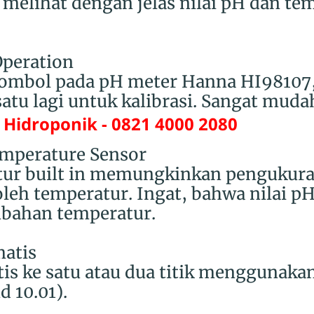
melihat dengan jelas nilai pH dan te
Operation
tombol pada pH meter Hanna HI98107,
atu lagi untuk kalibrasi. Sangat muda
Hidroponik - 0821 4000 2080
emperature Sensor
tur built in memungkinkan pengukur
leh temperatur. Ingat, bahwa nilai pH 
ubahan temperatur.
matis
tis ke satu atau dua titik menggunakan
d 10.01).