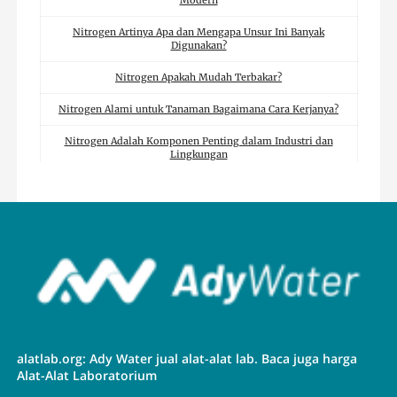
Nitrogen Artinya Apa dan Mengapa Unsur Ini Banyak
Digunakan?
Nitrogen Apakah Mudah Terbakar?
Nitrogen Alami untuk Tanaman Bagaimana Cara Kerjanya?
Nitrogen Adalah Komponen Penting dalam Industri dan
Lingkungan
Kegunaan Nitrogen dalam Industri dan Kehidupan Sehari Hari
Isi Nitrogen Ban Mobil Benarkah Meningkatkan Kenyamanan
Berkendara?
Generator Nitrogen Solusi Efisien Produksi Nitrogen On Site
Gas Nitrogen Mengapa Banyak Digunakan di Berbagai Industri
Daur Nitrogen Mengapa Proses Ini Sangat Penting?
alatlab.org: Ady Water jual alat-alat lab. Baca juga harga
Bagaimana Siklus Nitrogen Berjalan dalam Kehidupan Sehari
Hari?
Alat-Alat Laboratorium