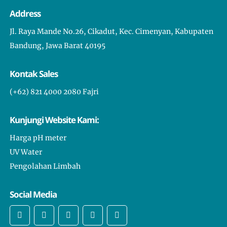
Temukan Agen Pasir Silika 2026 dengan Harga Kompetitif di
Address
Depok
Surabaya Cocok untuk Supply Pasir Silika Massal Tahun 2026?
Jl. Raya Mande No.26, Cikadut, Kec. Cimenyan, Kabupaten
Bandung, Jawa Barat 40195
Sumedang Jadi Pilihan Distributor Pasir Silika Industri?
Sumedang Butuh Pasir Silika untuk Proyek Konstruksi Tahun
Kontak Sales
2026
(+62) 821 4000 2080 Fajri
Subang Siap Sambut Kebutuhan Pasir Silika Berkualitas Tinggi
Subang Kini Punya Agen Pasir Silika dengan SiO₂ Tinggi
Kunjungi Website Kami:
Solusi Pasir Silika untuk Pabrik di Bandung yang Butuh
Dokumentasi Lengkap
Harga pH meter
UV Water
Solusi Lengkap Agen Pasir Silika untuk Pabrik di Sumedang
Pengolahan Limbah
Siapa Agen Pasir Silika Gresik yang Bisa Kirim Sampel 1 kg?
Semarang Kini Punya Agen Pasir Silika Andal dan Terpercaya
Social Media
Rekomendasi Agen Pasir Silika di Bogor untuk Kebutuhan
Industri Anda