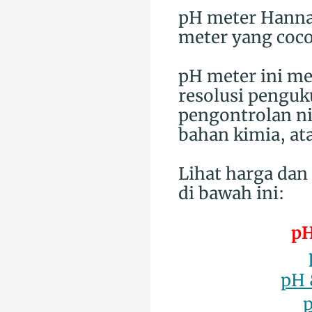
pH meter Hanna 
meter yang cocok
pH meter ini me
resolusi penguk
pengontrolan nil
bahan kimia, a
Lihat harga dan
di bawah ini:
pH
pH 
p