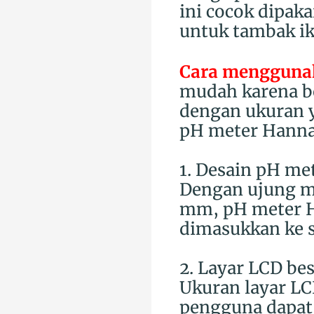
ini cocok dipaka
untuk tambak ik
Cara mengguna
mudah karena b
dengan ukuran ya
pH meter Hanna
1. Desain pH me
Dengan ujung me
mm, pH meter Ha
dimasukkan ke s
2. Layar LCD be
Ukuran layar L
pengguna dapat 