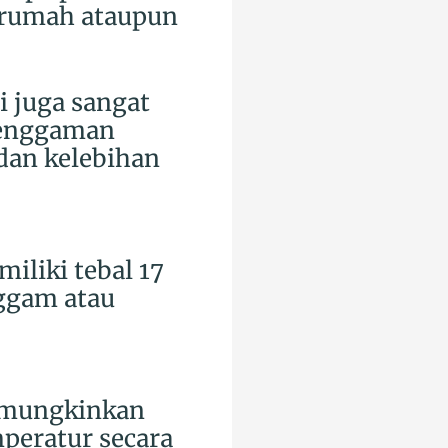
 rumah ataupun
i juga sangat
genggaman
 dan kelebihan
liki tebal 17
ggam atau
memungkinkan
mperatur secara