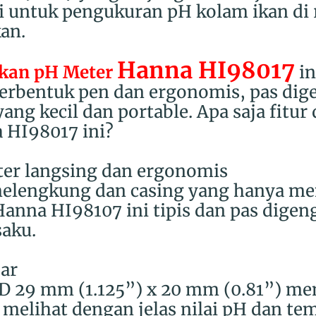
i untuk p
engukuran pH kolam ikan di
an.
Hanna HI98017
kan pH Meter
in
erbentuk pen dan ergonomis, pas di
ng kecil dan portable. Apa saja fitur
 HI98017 ini?
ter langsing dan ergonomis
lengkung dan casing yang hanya memi
nna HI98107 ini tipis dan pas digen
aku.
sar
CD 29 mm (1.125”) x 20 mm (0.81”) 
melihat dengan jelas nilai pH dan te