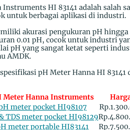
Instruments HI 83141 adalah salah sa
 untuk berbagai aplikasi di industri.
miliki akurasi pengukuran pH hingga
uran 0.01 pH, cocok untuk industri y
ai pH yang sangat ketat seperti indus
tau AMDK.
 spesifikasi pH Meter Hanna HI 83141 
 Meter Hanna Instruments
Harg
pH meter pocket HI98107
Rp.1.300
& TDS meter pocket HI98129
Rp.4.800
H meter portable HI83141
Rp.7.500