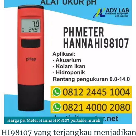
Harga pH Meter Hanna HI98107 portable murah
 HI98107 yang terjangkau menjadikan