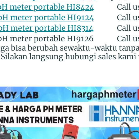
pH meter portable HI8424
Call u
pH meter portable HI9124
Call u
pH meter portable HI8314
Call u
pH meter portable HI9126
Call u
rga bisa berubah sewaktu-waktu tanp
Silakan langsung hubungi sales kami 