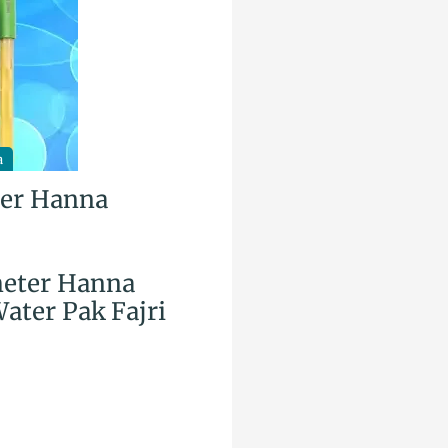
a
ter Hanna
meter Hanna
ater Pak Fajri