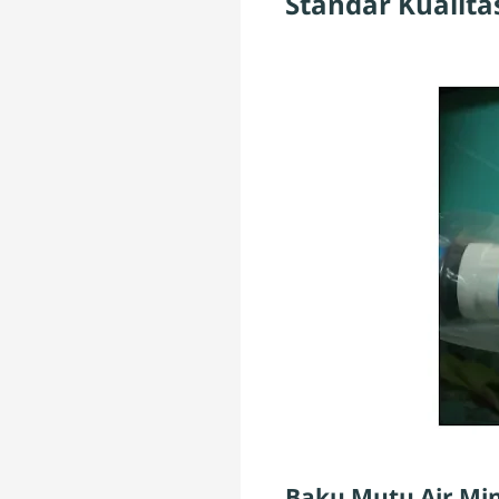
Standar Kualita
Baku Mutu Air M