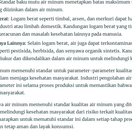
 Standar baku mutu air minum menetapkan batas maksimum 
 diizinkan dalam air minum.
rat:
Logam berat seperti timbal, arsen, dan merkuri dapat ha
 industri atau limbah domestik. Kandungan logam berat yang 
eracunan dan masalah kesehatan lainnya pada manusia.
ya Lainnya:
Selain logam berat, air juga dapat terkontamina
perti pestisida, herbisida, dan senyawa organik sintetis. K
 diukur dan dikendalikan dalam air minum untuk melindungi
num memenuhi standar untuk parameter-parameter kualitas 
alam menjaga kesehatan masyarakat. Industri pengolahan a
ameter ini selama proses produksi untuk memastikan bahwa 
masyarakat.
 air minum memenuhi standar kualitas air minum yang dit
elindungi kesehatan masyarakat dari risiko terkait kualitas 
arapkan untuk mematuhi standar ini dalam setiap tahap pr
kan tetap aman dan layak konsumsi.