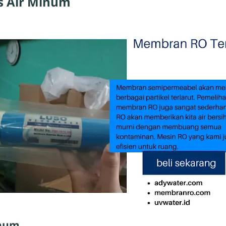
s Air Minum
inum