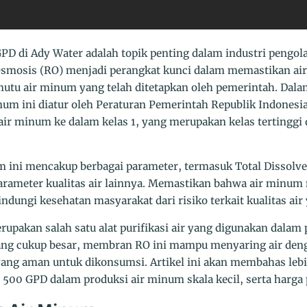
 di Ady Water adalah topik penting dalam industri pengol
Osmosis (RO) menjadi perangkat kunci dalam memastikan ai
tu air minum yang telah ditetapkan oleh pemerintah. Dala
num ini diatur oleh Peraturan Pemerintah Republik Indonesi
air minum ke dalam kelas 1, yang merupakan kelas tertinggi 
m ini mencakup berbagai parameter, termasuk Total Dissolve
parameter kualitas air lainnya. Memastikan bahwa air minum
ndungi kesehatan masyarakat dari risiko terkait kualitas air
akan salah satu alat purifikasi air yang digunakan dalam 
yang cukup besar, membran RO ini mampu menyaring air deng
yang aman untuk dikonsumsi. Artikel ini akan membahas lebi
0 GPD dalam produksi air minum skala kecil, serta harga p