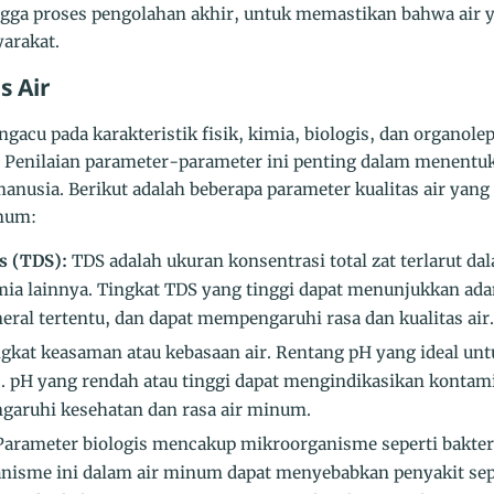
gga proses pengolahan akhir, untuk memastikan bahwa air 
arakat.
s Air
ngacu pada karakteristik fisik, kimia, biologis, dan organol
. Penilaian parameter-parameter ini penting dalam menentuk
nusia. Berikut adalah beberapa parameter kualitas air yang
inum:
ds (TDS):
TDS adalah ukuran konsentrasi total zat terlarut da
mia lainnya. Tingkat TDS yang tinggi dapat menunjukkan ad
eral tertentu, dan dapat mempengaruhi rasa dan kualitas air.
kat keasaman atau kebasaan air. Rentang pH yang ideal un
5. pH yang rendah atau tinggi dapat mengindikasikan konta
garuhi kesehatan dan rasa air minum.
arameter biologis mencakup mikroorganisme seperti bakteri,
isme ini dalam air minum dapat menyebabkan penyakit seper