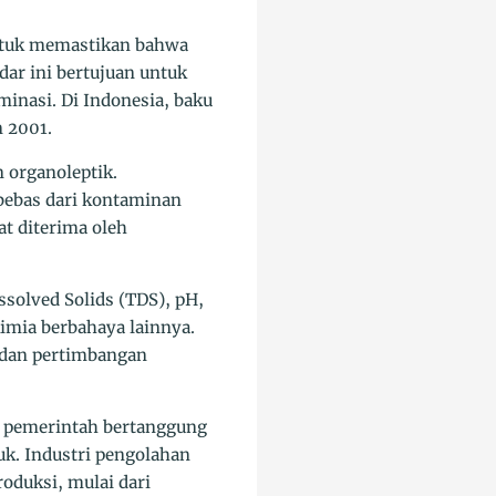
untuk memastikan bahwa
ar ini bertujuan untuk
inasi. Di Indonesia, baku
 2001.
n organoleptik.
bebas dari kontaminan
at diterima oleh
solved Solids (TDS), pH,
kimia berbahaya lainnya.
h dan pertimbangan
 pemerintah bertanggung
uk. Industri pengolahan
oduksi, mulai dari