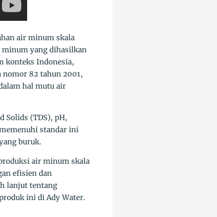
ahan air minum skala
r minum yang dihasilkan
m konteks Indonesia,
a nomor 82 tahun 2001,
dalam hal mutu air
d Solids (TDS), pH,
 memenuhi standar ini
 yang buruk.
produksi air minum skala
an efisien dan
h lanjut tentang
roduk ini di Ady Water.