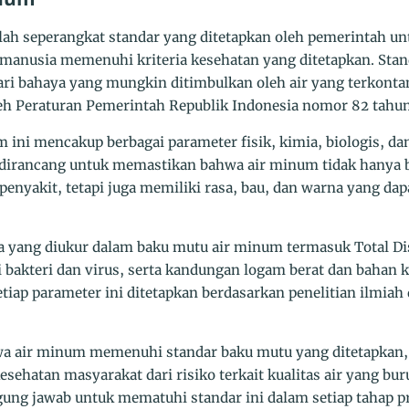
lah seperangkat standar yang ditetapkan oleh pemerintah 
 manusia memenuhi kriteria kesehatan yang ditetapkan. Stand
ri bahaya yang mungkin ditimbulkan oleh air yang terkontam
eh Peraturan Pemerintah Republik Indonesia nomor 82 tahun
m ini mencakup berbagai parameter fisik, kimia, biologis, da
 dirancang untuk memastikan bahwa air minum tidak hanya 
nyakit, tetapi juga memiliki rasa, bau, dan warna yang dap
 yang diukur dalam baku mutu air minum termasuk Total Dis
i bakteri dan virus, serta kandungan logam berat dan bahan 
iap parameter ini ditetapkan berdasarkan penelitian ilmia
 air minum memenuhi standar baku mutu yang ditetapkan,
sehatan masyarakat dari risiko terkait kualitas air yang bur
ung jawab untuk mematuhi standar ini dalam setiap tahap pr